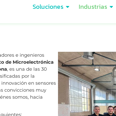
Soluciones
Industrias
adores e ingenieros
o de Microelectrónica
ona
, ​​es una de las 30
ificadas por la
n innovación en sensores
as convicciones muy
iénes somos, hacia
iguientes: