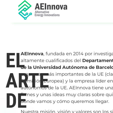
EL
AEInnova
, fundada en 2014 por investig
altamente cualificados del
Departament
de la Universidad Autónoma de Barcel
ARTE
empresas más importantes de la UE (clas
Comisión Europea) y la empresa líder e
autónomos de la UE. AEInnova tiene un
DE
firmes y unas ideas muy claras sobre qu
dónde vamos y cómo queremos llegar.
Nuestra misión, visión y valores son los s