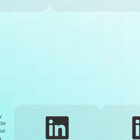
y
 de
al.
a