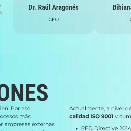
e
Dr. Raúl Aragonés
Bibian
er
CEO
IONES
en. Por eso,
Actualmente, a nivel 
rocesos más
calidad ISO 9001
y cump
or empresas externas
RED Directive 201