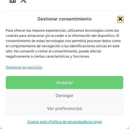
Gestionar consentimiento
Todos los derechos reservados | 2024
Politica de privacidad
Aviso legal
Politica de cookies
Para ofrecer las mejores experiencias, utilizamos tecnologías como las
cookies para almacenar y/o acceder a la información del dispositivo. El
by
Brain Up Grup
consentimiento de estas tecnologías nos permitirá procesar datos como
el comportamiento de navegación o las identificaciones únicas en este
sitio. No consentir o retirar el consentimiento, puede afectar
negativamente a ciertas características y funciones.
Gestionar los servicios
Aceptar
Denegar
Ver preferencias
Cookie policy
Política de privacidad
Aviso legal