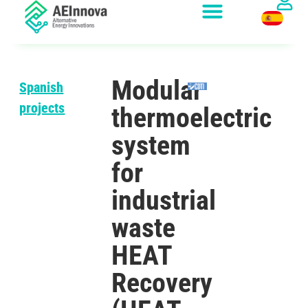
Modular
Spanish
projects
thermoelectric
system
for
industrial
waste
HEAT
Recovery