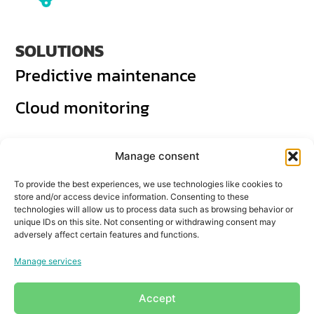
SOLUTIONS
Predictive maintenance
Cloud monitoring
Manage consent
CONTACT
To provide the best experiences, we use technologies like cookies to
FOLLOW US
store and/or access device information. Consenting to these
technologies will allow us to process data such as browsing behavior or
unique IDs on this site. Not consenting or withdrawing consent may
adversely affect certain features and functions.
Manage services
All rights reserved | 2024
Privacy policy
Legal notice
Cookie policy
Accept
by
Brain Up Grup